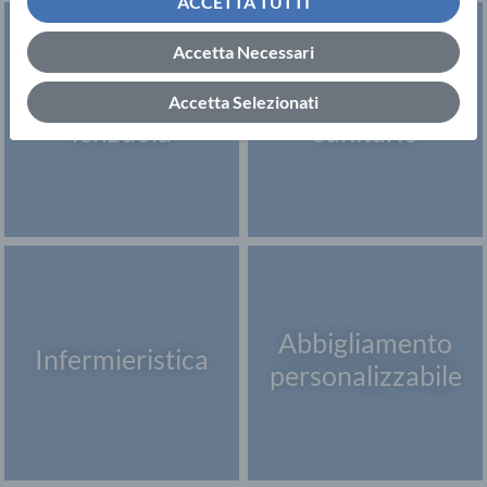
ACCETTA TUTTI
Accetta Necessari
Monouso, teli e
Abbigliamento
Accetta Selezionati
lenzuola
Sanitario
Abbigliamento
Infermieristica
personalizzabile